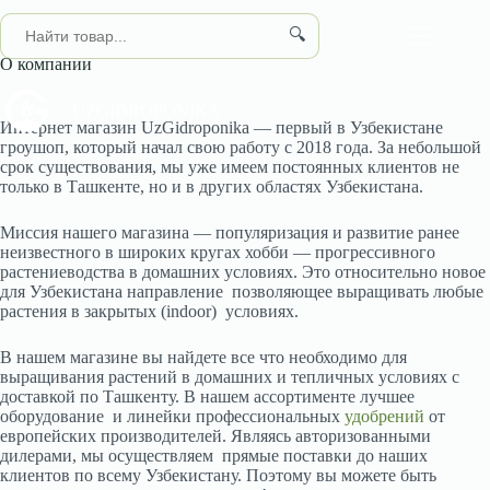
Перейти
к
🔍
сути
О компании
UZGIDROPONIKA
Интернет магазин UzGidroponika — первый в Узбекистане
гроушоп, который начал свою работу с 2018 года. За небольшой
срок существования, мы уже имеем постоянных клиентов не
только в Ташкенте, но и в других областях Узбекистана.
Миссия нашего магазина — популяризация и развитие ранее
неизвестного в широких кругах хобби — прогрессивного
растениеводства в домашних условиях. Это относительно новое
для Узбекистана направление позволяющее выращивать любые
растения в закрытых (indoor) условиях.
В нашем магазине вы найдете все что необходимо для
выращивания растений в домашних и тепличных условиях с
доставкой по Ташкенту. В нашем ассортименте лучшее
оборудование и линейки профессиональных
удобрений
от
европейских производителей. Являясь авторизованными
дилерами, мы осуществляем прямые поставки до наших
клиентов по всему Узбекистану. Поэтому вы можете быть