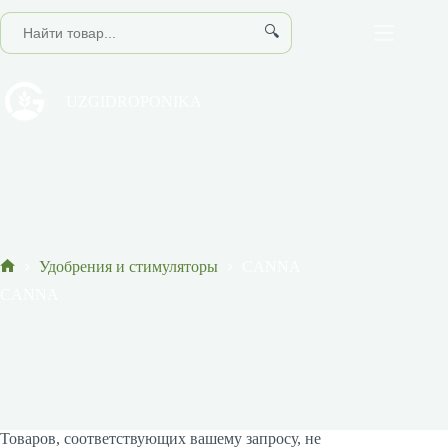
Перейти
к
🔍
сути
UZGIDROPONIKA
Удобрения и стимуляторы
CANNA
Главная
CANNA
Товаров, соответствующих вашему запросу, не