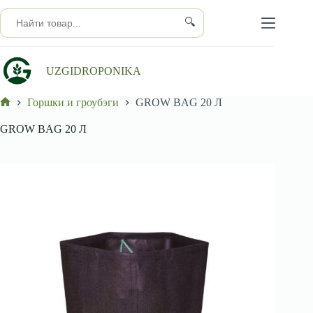
Перейти
к
🔍
сути
UZGIDROPONIKA
Горшки и гроубэги
GROW BAG 20 Л
Главная
GROW BAG 20 Л