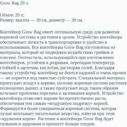
Grow Bag 20 л
Объем: 20 л;
Размер: высота — 30 см, диаметр — 30 см.
Контейнер Grow Bag имеет оптимальную среду для развития
корневой системы и растения в целом. Устройство контейнера
обеспечивает легкость в транспортировке и удобство в
использовании. Все контейнеры Grow Bag изготовлены из
материала, который не подвержен воздействию грибков и
плесени. Геотекстиль, использующийся при изготовлении
контейнеров, устойчив к разрывам, перепадам температур,
стойкий к щелочам, кислотам, растворам солей. Благодаря
такому устройству, контейнер не боится падений и очень прочен
— не порвется под тяжестью субстрата. Специальный материал
пропускает воздух к корням, поэтому корневая система растения
полноценно дышит, а также пропускает воду, таким образом
исчезают проблемы перелива и загнивания корней. Устройство
контейнера позволяет корням беспрепятственно расти,
обеспечивая тем самым «воздушную подрезку» корней.
Формируется более совершенная корневая система, которая
лучше впитывает питательные вещества, избегая при этом
«кружения корня». Растение в контейнере Grow Bag будет
сильным и здоровым и принесет больше плодов.