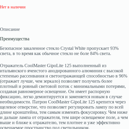
Нет в наличии
Описание
Преимущества
Безопасное закаленное стекло Crystal White пропускает 93%
света, в то время как обычное стекло не боле 84% света.
Отражатель CoolMaster GipoLite 125 выполненный из
итальянского ячеистого анодированного алюминия с высокой
степенью рассеивания и светоотражающей способностью в 96%
(отражает лучше, чем зеркало) позволяет получить более
плотный и ровный световой поток с минимальными потерями,
создавая равномерное освещение. Он имеет распорную
фиксацию, легко демонтируется и заменяется новым в случае
необходимости. Патрон CoolMaster GipoLite 125 крепится через
щелевое отверстие, что позволяет регулировать лампу по всей
длине кронштейна, тем самым изменять фокусировку. Чем ниже
и дальше лампа от отражателя, тем шире освещаемое поле, а чем
выше и ближе к отражателю, тем плотнее и уже эффективно
освещаемое пространство под светильником.