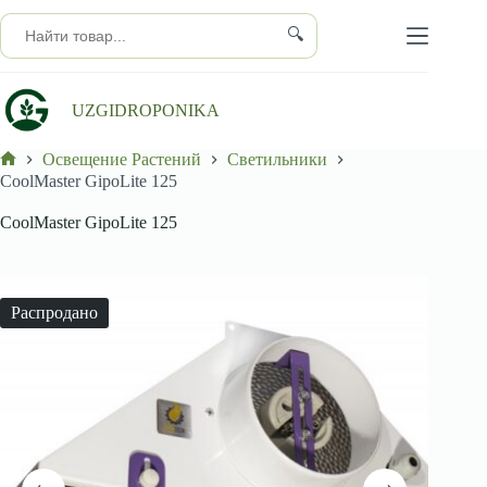
Перейти
к
🔍
сути
UZGIDROPONIKA
Освещение Растений
Светильники
Главная
CoolMaster GipoLite 125
CoolMaster GipoLite 125
Распродано