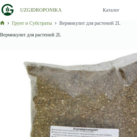
Перейти
к
UZGIDROPONIKA
Каталог
сути
Грунт и Субстраты
Вермикулит для растений 2L
Главная
Вермикулит для растений 2L