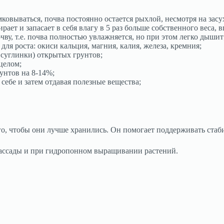
омковываться, почва постоянно остается рыхлой, несмотря на зас
ет и запасает в себя влагу в 5 раз больше собственного веса, в
очву, т.е. почва полностью увлажняется, но при этом легко дышит
ля роста: окиси кальция, магния, калия, железа, кремния;
 суглинки) открытых грунтов;
целом;
унтов на 8-14%;
себе и затем отдавая полезные вещества;
, чтобы они лучше хранились. Он помогает поддерживать стаби
рассады и при гидропонном выращивании растений.