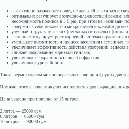
эффективно разрыхляет почву, не давая ей ссыхаться и ск
оптимально регулирует воздушно-влажностный режим, вбира
необходимость поливов в 3-5 раз, при этом не «заливая» п
содержит в себе множество микроэлементов, необходимых д
улучшает структуру легких (песчаных) и тяжелых (глина и
активно стимулирует рост корневой системы и растения в 
уменьшает кислотность и процесс засоления несменных гр
увеличивает эффективность действия удобрений, запасая в 
снижает заболевание корневой гнилью;
увеличивает сохранность овощей и фруктов;
увеличивает урожайность.
Также вермикулитом можно пересыпать овощи и фрукты для того
Помимо этого агровермикулит используется для выращивания 
Цена указана при покупке от 15 литров.
2 литра — 25000 сум
6 литров — 65000 сум
10 литров — 90000 сум