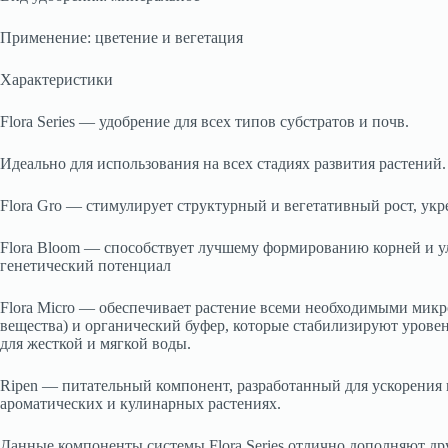
Применение: цветение и вегетация
Характеристики
Flora Series — удобрение для всех типов субстратов и почв.
Идеально для использования на всех стадиях развития растений.
Flora Gro — стимулирует структурный и вегетативный рост, ук
Flora Bloom — способствует лучшему формированию корней и у
генетический потенциал
Flora Micro — обеспечивает растение всеми необходимыми мик
вещества) и органический буфер, которые стабилизируют уровень
для жесткой и мягкой воды.
Ripen — питательный компонент, разработанный для ускорения
ароматических и кулинарных растениях.
Данные компоненты системы Flora Series отлично дополняют дру