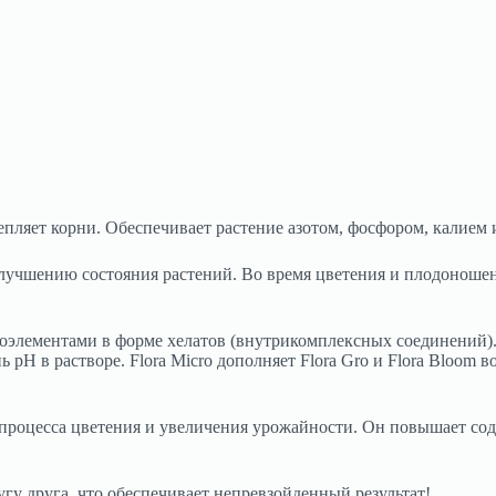
репляет корни. Обеспечивает растение азотом, фосфором, калие
лучшению состояния растений. Во время цветения и плодоношен
роэлементами в форме хелатов (внутрикомплексных соединений
 рН в растворе. Flora Micro дополняет Flora Gro и Flora Bloom
 процесса цветения и увеличения урожайности. Он повышает со
гу друга, что обеспечивает непревзойденный результат!