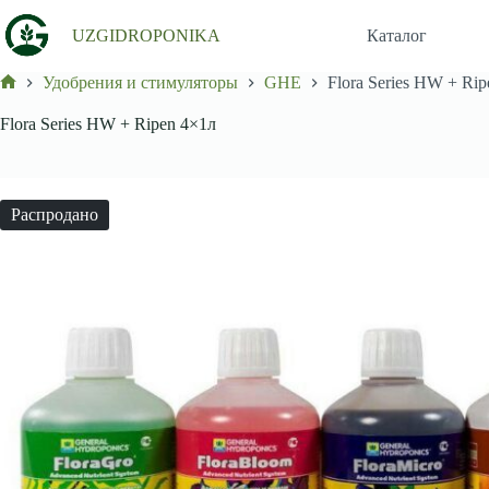
Перейти
к
UZGIDROPONIKA
Каталог
сути
Удобрения и стимуляторы
GHE
Flora Series HW + Ri
Главная
Flora Series HW + Ripen 4×1л
Распродано