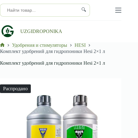
Перейти
к
🔍
сути
UZGIDROPONIKA
Удобрения и стимуляторы
HESI
Главная
Комплект удобрений для гидропоники Hesi 2×1 л
Комплект удобрений для гидропоники Hesi 2×1 л
Распродано