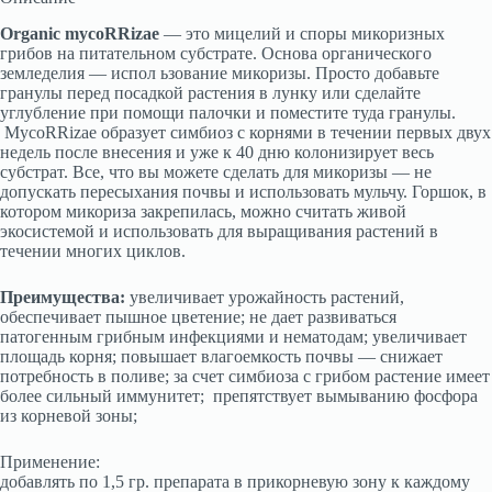
Organic mycoRRizae
— это мицелий и споры микоризных
грибов на питательном субстрате. Основа органического
земледелия — испол ьзование микоризы. Просто добавьте
гранулы перед посадкой растения в лунку или сделайте
углубление при помощи палочки и поместите туда гранулы.
MycoRRizae образует симбиоз с корнями в течении первых двух
недель после внесения и уже к 40 дню колонизирует весь
субстрат. Все, что вы можете сделать для микоризы — не
допускать пересыхания почвы и использовать мульчу. Горшок, в
котором микориза закрепилась, можно считать живой
экосистемой и использовать для выращивания растений в
течении многих циклов.
Преимущества:
увеличивает урожайность растений,
обеспечивает пышное цветение; не дает развиваться
патогенным грибным инфекциями и нематодам; увеличивает
площадь корня; повышает влагоемкость почвы — снижает
потребность в поливе; за счет симбиоза с грибом растение имеет
более сильный иммунитет; препятствует вымыванию фосфора
из корневой зоны;
Применение:
добавлять по 1,5 гр. препарата в прикорневую зону к каждому