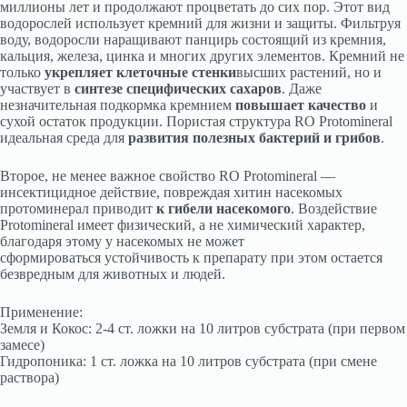
миллионы лет и продолжают процветать до сих пор. Этот вид
водорослей использует кремний для жизни и защиты. Фильтруя
воду, водоросли наращивают панцирь состоящий из кремния,
кальция, железа, цинка и многих других элементов. Кремний не
только
укрепляет клеточные стенки
высших растений, но и
участвует в
синтезе специфических сахаров
. Даже
незначительная подкормка кремнием
повышает качество
и
сухой остаток продукции. Пористая структура RO Protominerаl
идеальная среда для
развития полезных бактерий и грибов
.
Второе, не менее важное свойство RO Protominerаl —
инсектицидное действие, повреждая хитин насекомых
протоминерал приводит
к гибели
насекомого
. Воздействие
Protominerаl имеет физический, а не химический характер,
благодаря этому у насекомых не может
сформироваться устойчивость к препарату при этом остается
безвредным для животных и людей.
Применение:
Земля и Кокос: 2-4 ст. ложки на 10 литров субстрата (при первом
замесе)
Гидропоника: 1 ст. ложка на 10 литров субстрата (при смене
раствора)