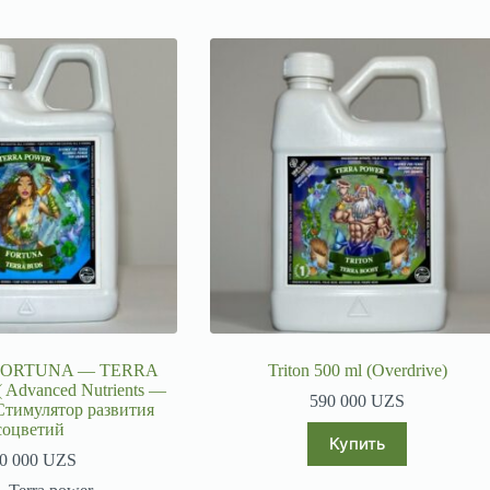
r FORTUNA — TERRA
Triton 500 ml (Overdrive)
 Advanced Nutrients —
590 000
UZS
 Стимулятор развития
соцветий
Купить
0 000
UZS