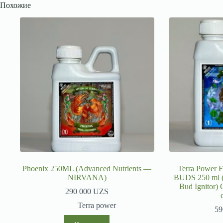
Похожие
Phoenix 250ML (Advanced Nutrients —
Terra Powe
NIRVANA)
BUDS 250 ml (
Bud Ignitor)
290 000
UZS
Terra power
59