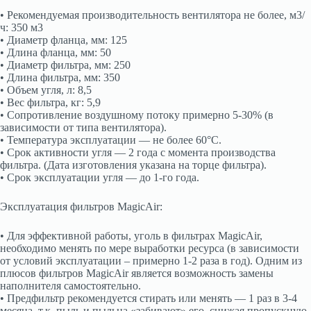
• Рекомендуемая производительность вентилятора не более, м3/
ч: 350 м3
• Диаметр фланца, мм: 125
• Длина фланца, мм: 50
• Диаметр фильтра, мм: 250
• Длина фильтра, мм: 350
• Объем угля, л: 8,5
• Вес фильтра, кг: 5,9
• Сопротивление воздушному потоку примерно 5-30% (в
зависимости от типа вентилятора).
• Температура эксплуатации — не более 60°C.
• Срок активности угля — 2 года с момента производства
фильтра. (Дата изготовления указана на торце фильтра).
• Срок эксплуатации угля — до 1-го года.
Эксплуатация фильтров MagicAir:
• Для эффективной работы, уголь в фильтрах MagicAir,
необходимо менять по мере выработки ресурса (в зависимости
от условий эксплуатации – примерно 1-2 раза в год). Одним из
плюсов фильтров MagicAir является возможность замены
наполнителя самостоятельно.
• Предфильтр рекомендуется стирать или менять — 1 раз в 3-4
месяца, т.к. пыль и пыльца «забивают» его, снижая пропускную