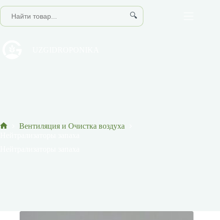
Перейти
к
🔍
сути
UZGIDROPONIKA
Вентиляция и Очистка воздуха
Главная
Нейтрализаторы запаха
Нейтрализаторы запаха