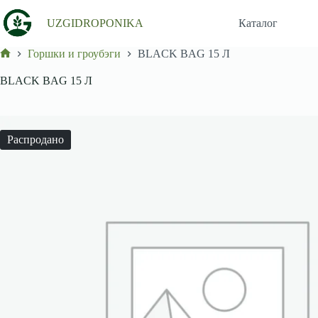
Перейти
к
UZGIDROPONIKA
Каталог
сути
Горшки и гроубэги
BLACK BAG 15 Л
Главная
BLACK BAG 15 Л
Распродано