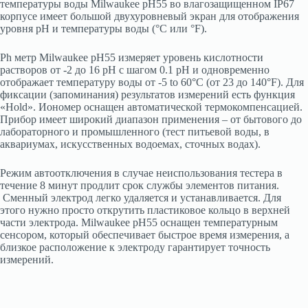
температуры воды Milwaukee pH55 во влагозащищенном IP67
корпусе имеет большой двухуровневый экран для отображения
уровня pH и температуры воды (°C или °F).
Ph метр Milwaukee pH55 измеряет уровень кислотности
растворов от -2 до 16 pH с шагом 0.1 pH и одновременно
отображает температуру воды от -5 to 60°C (от 23 до 140°F). Для
фиксации (запоминания) результатов измерений есть функция
«Hold». Иономер оснащен автоматической термокомпенсацией.
Прибор имеет широкий диапазон применения – от бытового до
лабораторного и промышленного (тест питьевой воды, в
аквариумах, искусственных водоемах, сточных водах).
Режим автоотключения в случае неиспользования тестера в
течение 8 минут продлит срок службы элементов питания.
Сменный электрод легко удаляется и устанавливается. Для
этого нужно просто открутить пластиковое кольцо в верхней
чаcти электрода. Milwaukee pH55 оснащен температурным
сенсором, который обеспечивает быстрое время измерения, а
близкое расположение к электроду гарантирует точность
измерений.