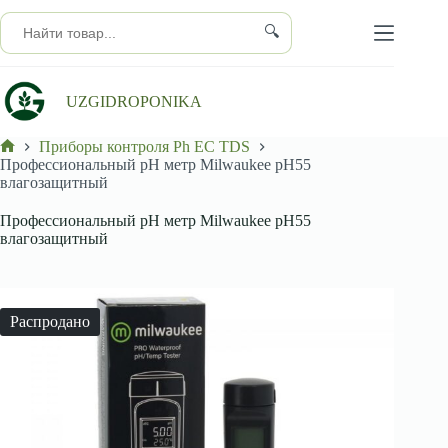
Перейти
к
🔍
сути
UZGIDROPONIKA
Приборы контроля Ph EC TDS
Главная
Профессиональный pH метр Milwaukee pH55
влагозащитный
Профессиональный pH метр Milwaukee pH55
влагозащитный
Распродано