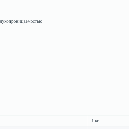
духопроницаемостью
1 кг