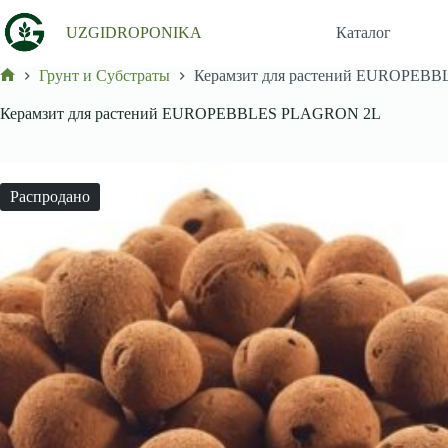
Перейти
к
UZGIDROPONIKA
Каталог
сути
Грунт и Субстраты
Керамзит для растений EUROPEB
Главная
Керамзит для растений EUROPEBBLES PLAGRON 2L
Распродано