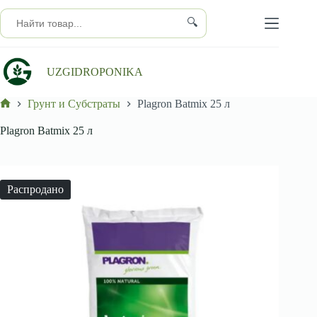
Перейти
к
🔍
сути
UZGIDROPONIKA
Грунт и Субстраты
Plagron Batmix 25 л
Главная
Plagron Batmix 25 л
Распродано