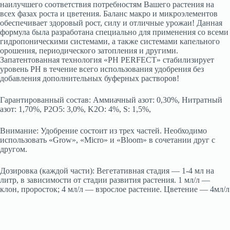
наилучшего соответствия потребностям Вашего растения на
всех фазах роста и цветения. Баланс макро и микроэлементов
обеспечивает здоровый рост, силу и отличные урожаи! Данная
формула была разработана специально для применения со всеми
гидропоническими системами, а также системами капельного
орошения, периодического затопления и другими.
Запатентованная технология «РН PERFECT» стабилизирует
уровень РН в течение всего использования удобрения без
добавления дополнительных буферных растворов!
Гарантированный состав: Аммиачный азот: 0,30%, Нитратный
азот: 1,70%, P2O5: 3,0%, K2O: 4%, S: 1,5%,
Внимание: Удобрение состоит из трех частей. Необходимо
использовать «Grow», «Micro» и «Bloom» в сочетании друг с
другом.
Дозировка (каждой части): Вегетативная стадия — 1-4 мл на
литр, в зависимости от стадии развития растения. 1 мл/л —
клон, проросток; 4 мл/л — взрослое растение. Цветение — 4мл/л