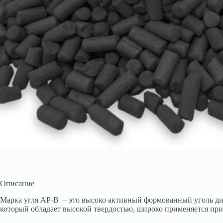
Описание
Марка угля АР-В – это высоко активный формованный уголь ди
который обладает высокой твердостью, широко применяется при 