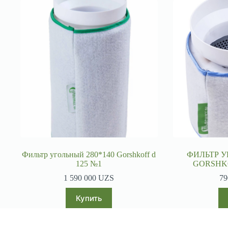
Фильтр угольный 280*140 Gorshkoff d
ФИЛЬТР У
125 №1
GORSHK
1 590 000
UZS
79
Купить