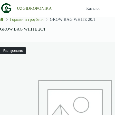
Перейти
к
UZGIDROPONIKA
Каталог
сути
Горшки и гроубэги
GROW BAG WHITE 20Л
Главная
GROW BAG WHITE 20Л
Распродано